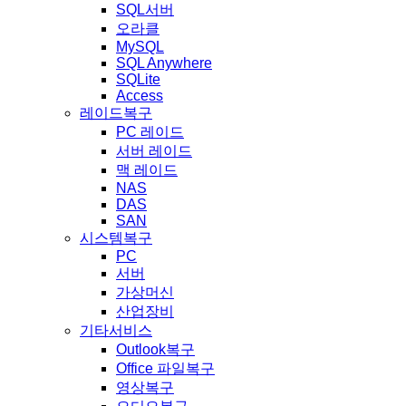
SQL서버
오라클
MySQL
SQL Anywhere
SQLite
Access
레이드복구
PC 레이드
서버 레이드
맥 레이드
NAS
DAS
SAN
시스템복구
PC
서버
가상머신
산업장비
기타서비스
Outlook복구
Office 파일복구
영상복구