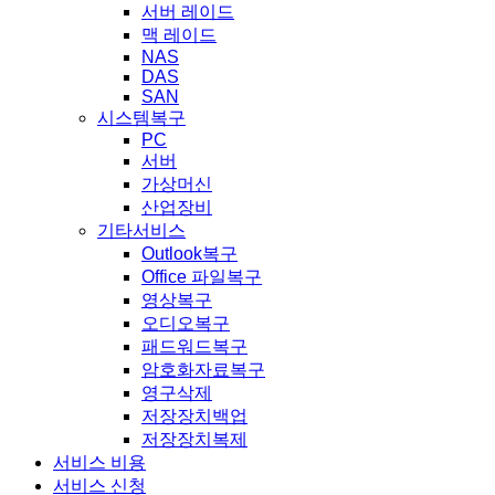
서버 레이드
맥 레이드
NAS
DAS
SAN
시스템복구
PC
서버
가상머신
산업장비
기타서비스
Outlook복구
Office 파일복구
영상복구
오디오복구
패드워드복구
암호화자료복구
영구삭제
저장장치백업
저장장치복제
서비스 비용
서비스 신청