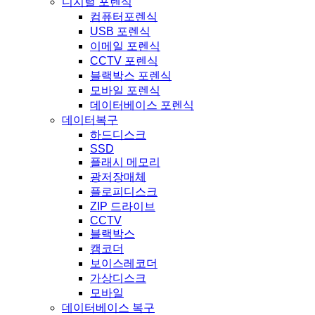
디지털 포렌식
컴퓨터포렌식
USB 포렌식
이메일 포렌식
CCTV 포렌식
블랙박스 포렌식
모바일 포렌식
데이터베이스 포렌식
데이터복구
하드디스크
SSD
플래시 메모리
광저장매체
플로피디스크
ZIP 드라이브
CCTV
블랙박스
캠코더
보이스레코더
가상디스크
모바일
데이터베이스 복구