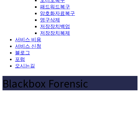
오디오복구
패드워드복구
암호화자료복구
영구삭제
저장장치백업
저장장치복제
서비스 비용
서비스 신청
블로그
포럼
오시는길
Blackbox Forensic