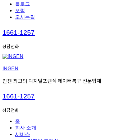
블로그
포럼
오시는길
Call
1661-1257
us
상담전화
INGEN
인젠 최고의 디지털포렌식 데이터복구 전문업체
Call
1661-1257
us
상담전화
홈
회사 소개
서비스