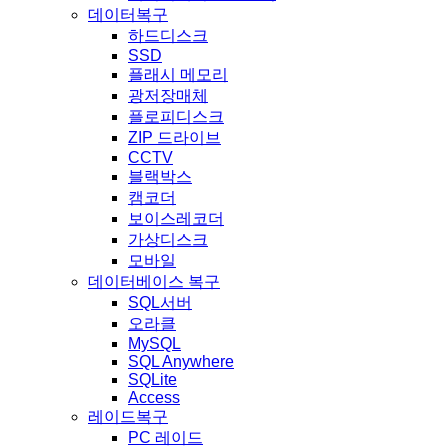
데이터복구
하드디스크
SSD
플래시 메모리
광저장매체
플로피디스크
ZIP 드라이브
CCTV
블랙박스
캠코더
보이스레코더
가상디스크
모바일
데이터베이스 복구
SQL서버
오라클
MySQL
SQL Anywhere
SQLite
Access
레이드복구
PC 레이드