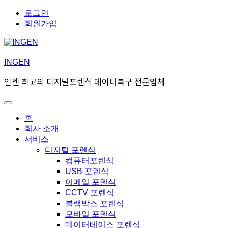
Skip
Skip
로그인
to
to
회원가입
navigation
content
INGEN
인젠 최고의 디지털포렌식 데이터복구 전문업체
Toggle
Primary
홈
menu
회사 소개
서비스
디지털 포렌식
컴퓨터포렌식
USB 포렌식
이메일 포렌식
CCTV 포렌식
블랙박스 포렌식
모바일 포렌식
데이터베이스 포렌식