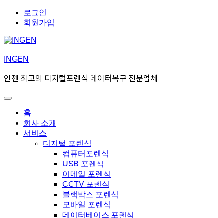
Skip
Skip
로그인
to
to
회원가입
navigation
content
INGEN
인젠 최고의 디지털포렌식 데이터복구 전문업체
Toggle
Primary
홈
menu
회사 소개
서비스
디지털 포렌식
컴퓨터포렌식
USB 포렌식
이메일 포렌식
CCTV 포렌식
블랙박스 포렌식
모바일 포렌식
데이터베이스 포렌식