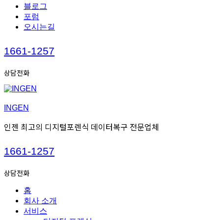
블로그
포럼
오시는길
Call
1661-1257
us
상담전화
INGEN
인젠 최고의 디지털포렌식 데이터복구 전문업체
Call
1661-1257
us
상담전화
홈
회사 소개
서비스