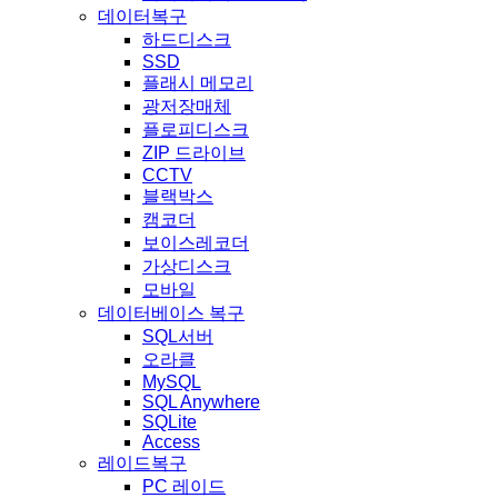
데이터복구
하드디스크
SSD
플래시 메모리
광저장매체
플로피디스크
ZIP 드라이브
CCTV
블랙박스
캠코더
보이스레코더
가상디스크
모바일
데이터베이스 복구
SQL서버
오라클
MySQL
SQL Anywhere
SQLite
Access
레이드복구
PC 레이드