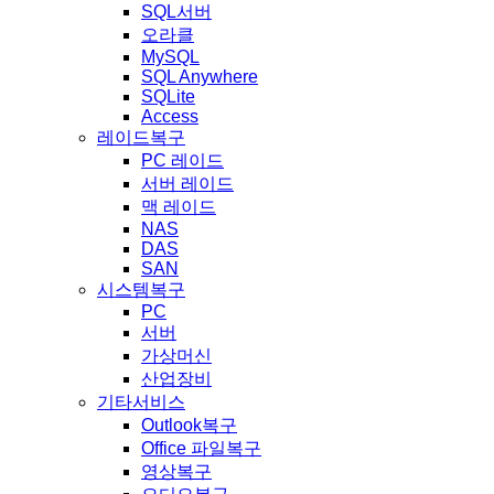
SQL서버
오라클
MySQL
SQL Anywhere
SQLite
Access
레이드복구
PC 레이드
서버 레이드
맥 레이드
NAS
DAS
SAN
시스템복구
PC
서버
가상머신
산업장비
기타서비스
Outlook복구
Office 파일복구
영상복구