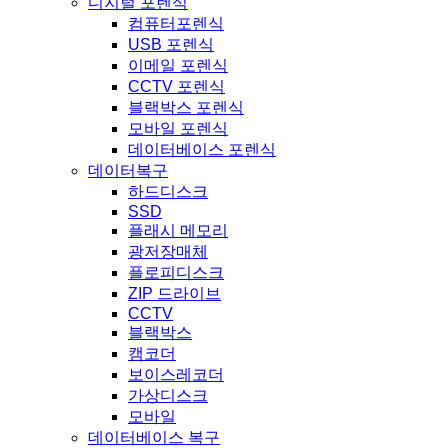
디지털 포렌식
컴퓨터포렌식
USB 포렌식
이메일 포렌식
CCTV 포렌식
블랙박스 포렌식
모바일 포렌식
데이터베이스 포렌식
데이터복구
하드디스크
SSD
플래시 메모리
광저장매체
플로피디스크
ZIP 드라이브
CCTV
블랙박스
캠코더
보이스레코더
가상디스크
모바일
데이터베이스 복구