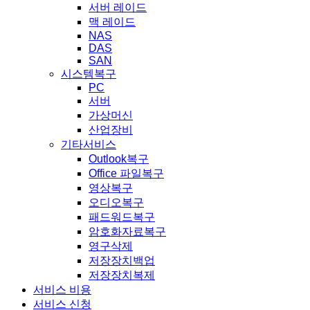
서버 레이드
맥 레이드
NAS
DAS
SAN
시스템복구
PC
서버
가상머신
산업장비
기타서비스
Outlook복구
Office 파일복구
영상복구
오디오복구
패드워드복구
암호화자료복구
영구삭제
저장장치백업
저장장치복제
서비스 비용
서비스 신청